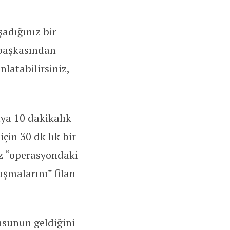
adığınız bir
 başkasından
nlatabilirsiniz,
aya 10 dakikalık
çin 30 dk lık bir
ız “operasyondaki
uşmalarını” filan
kusunun geldiğini