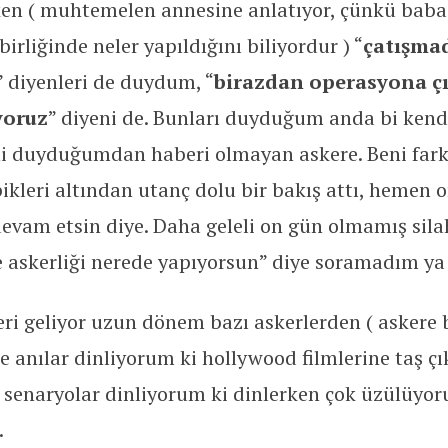
ken ( muhtemelen annesine anlatıyor, çünkü babas
birliğinde neler yapıldığını biliyordur ) “
çatışmad
” diyenleri de duydum, “
birazdan operasyona ç
yoruz
” diyeni de. Bunları duyduğum anda bi ken
i duyduğumdan haberi olmayan askere. Beni fark
pikleri altından utanç dolu bir bakış attı, hemen o
evam etsin diye. Daha geleli on gün olmamış sil
 askerliği nerede yapıyorsun” diye soramadım ya 
eri geliyor uzun dönem bazı askerlerden ( askere
yle anılar dinliyorum ki hollywood filmlerine taş çı
enaryolar dinliyorum ki dinlerken çok üzülüyor
.