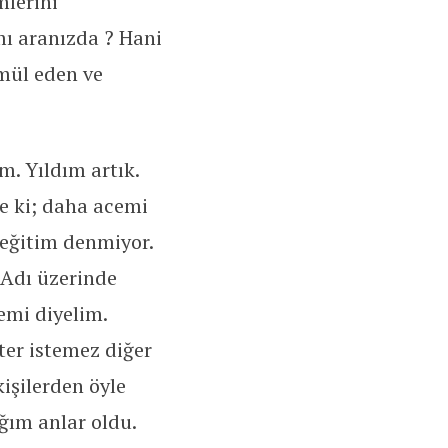
mlerini
mı aranızda ? Hani
amül eden ve
. Yıldım artık.
e ki; daha acemi
 eğitim denmiyor.
. Adı üzerinde
nemi diyelim.
ter istemez diğer
işilerden öyle
ğım anlar oldu.