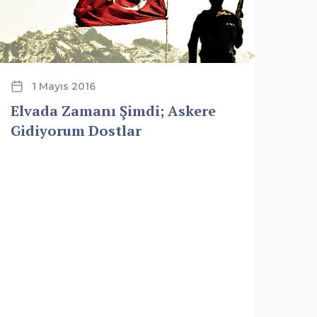
1 Mayıs 2016
Elvada Zamanı Şimdi; Askere
Gidiyorum Dostlar
Bit