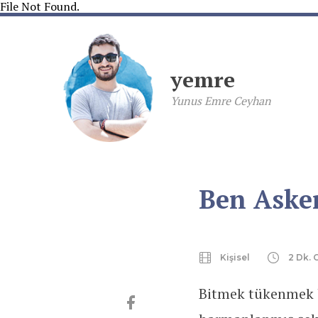
File Not Found.
yemre
Yunus Emre Ceyhan
Ben Aske
Kişisel
2 Dk.
Bitmek tükenmek 