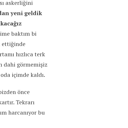
ı askerliğini
an yeni geldik
ıkacağız
dime baktım bi
 ettiğinde
rtamı hızlıca terk
ah dahi görmemişiz
oda içimde kaldı.
 bizden önce
kartır. Tekrarı
um harcanıyor bu