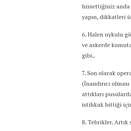
hissettiğiniz and
yapın, dikkatleri ü
6. Halen uykulu gö
ve askerde komutan
gibi..
7. Son olarak oper
(İnandırıcı olması
attıkları pusulard
istihkak bittiği iç
8. Tebrikler. Artık 