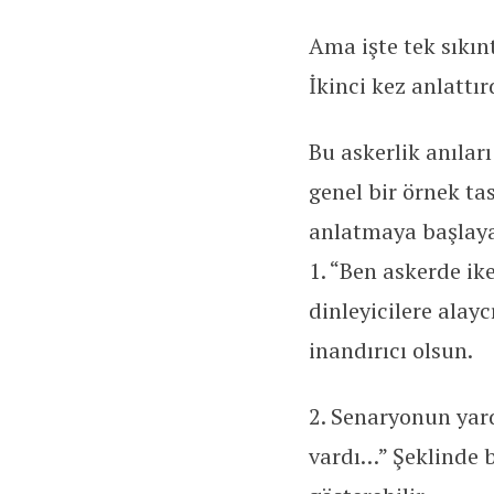
Ama işte tek sıkı
İkinci kez anlattı
Bu askerlik anılar
genel bir örnek ta
anlatmaya başlayab
1. “Ben askerde i
dinleyicilere alay
inandırıcı olsun.
2. Senaryonun yar
vardı…” Şeklinde b