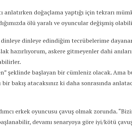
ntı anlatırken doğaçlama yaptığı için tekrarı mü
rdığımızda ölü yaralı ve oyuncular değişmiş olabili
ı dinleye dinleye edindiğim tecrübelerime dayanara
slak hazırlıyorum, askere gitmeyenler dahi anılar
ilirler.
ken” şeklinde başlayan bir cümleniz olacak. Ama 
cı bir bakış atacaksınız ki daha sonrasında anlata
dımcı erkek oyuncusu çavuş olmak zorunda. “Bizi
aşlanabilir, devamı senaryoya göre iyi/kötü çavuş