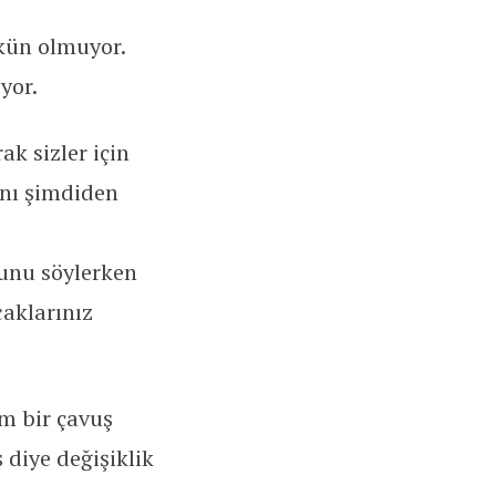
mkün olmuyor.
yor.
k sizler için
ını şimdiden
bunu söylerken
caklarınız
m bir çavuş
 diye değişiklik