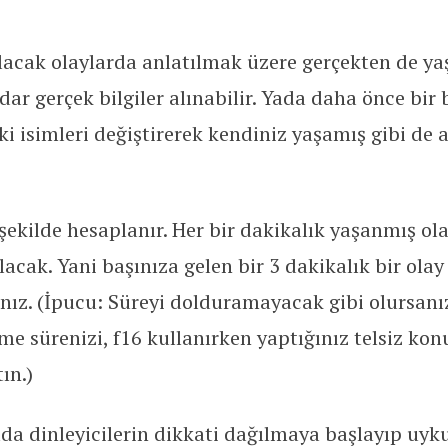
lacak olaylarda anlatılmak üzere gerçekten de yaş
r gerçek bilgiler alınabilir. Yada daha önce bir
i isimleri değiştirerek kendiniz yaşamış gibi de a
 şekilde hesaplanır. Her bir dakikalık yaşanmış ol
cak. Yani başınıza gelen bir 3 dakikalık bir olay i
nız. (İpucu: Süreyi dolduramayacak gibi olursan
nme sürenizi, f16 kullanırken yaptığınız telsiz kon
ın.)
rada dinleyicilerin dikkati dağılmaya başlayıp uy