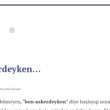
rdeyken…
 Okuma Süresi
bilmeyen, “
ben askerdeyken
” diye başlayıp sena