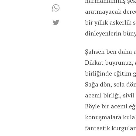
harmanlanmış şekil
aratmayacak derec
bir yıllık askerlik
dinleyenlerin büny
Şahsen ben daha a
Dikkat buyrunuz, 
birliğinde eğitim 
Sağa dön, sola dön
acemi birliği, siv
Böyle bir acemi eğ
konuşmalara kulak 
fantastik kurgula