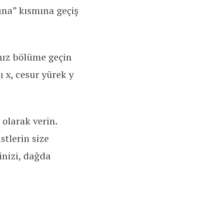
na” kısmına geçiş
ınız bölüme geçin
 x, cesur yürek y
 olarak verin.
stlerin size
inizi, dağda