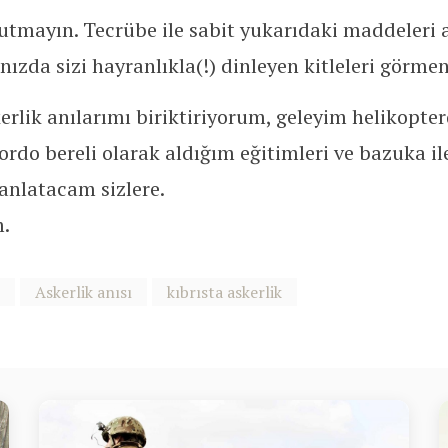
utmayın. Tecrübe ile sabit yukarıdaki maddeleri
nızda sizi hayranlıkla(!) dinleyen kitleleri görm
rlik anılarımı biriktiriyorum, geleyim helikopte
bordo bereli olarak aldığım eğitimleri ve bazuka 
anlatacam sizlere.
m.
Askerlik anısı
kıbrısta askerlik