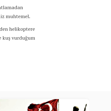
 atlamadan
eniz muhtemel.
rden helikoptere
ile kuş vurduğum