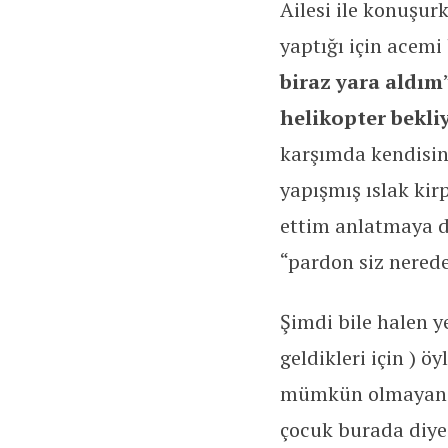
Ailesi ile konuşur
yaptığı için acemi 
biraz yara aldım
helikopter bekli
karşımda kendisin
yapışmış ıslak kir
ettim anlatmaya d
“pardon siz nerede
Şimdi bile halen y
geldikleri için ) ö
mümkün olmayan s
çocuk burada diye