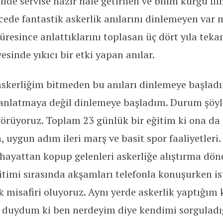
de servise hazır hale getirilen ve bilim kurgu fil
ede fantastik askerlik anılarını dinlemeyen var 
 süresince anlattıklarını toplasan üç dört yıla tek
esinde yıkıcı bir etki yapan anılar.
skerliğim bitmeden bu anıları dinlemeye başladım
anlatmaya değil dinlemeye başladım. Durum şöyl
görüyoruz. Toplam 23 günlük bir eğitim ki ona da
, uygun adım ileri marş ve basit spor faaliyetleri
il hayattan kopup gelenleri askerliğe alıştırma dö
itimi sırasında akşamları telefonla konuşurken is
misafiri oluyoruz. Aynı yerde askerlik yaptığım k
r duydum ki ben nerdeyim diye kendimi sorguladı