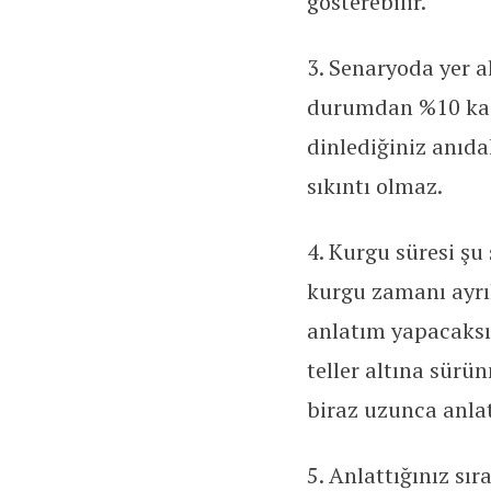
gösterebilir.
3. Senaryoda yer a
durumdan %10 kada
dinlediğiniz anıdak
sıkıntı olmaz.
4. Kurgu süresi şu
kurgu zamanı ayrıla
anlatım yapacaksı
teller altına sürü
biraz uzunca anlat
5. Anlattığınız sı