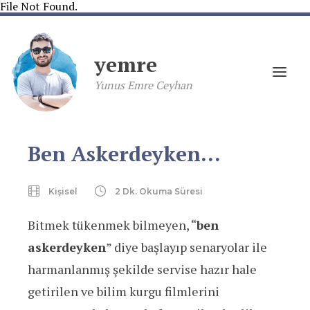
File Not Found.
yemre
Yunus Emre Ceyhan
Ben Askerdeyken…
Kişisel
2 Dk. Okuma Süresi
Bitmek tükenmek bilmeyen, “
ben
askerdeyken
” diye başlayıp senaryolar ile
harmanlanmış şekilde servise hazır hale
getirilen ve bilim kurgu filmlerini