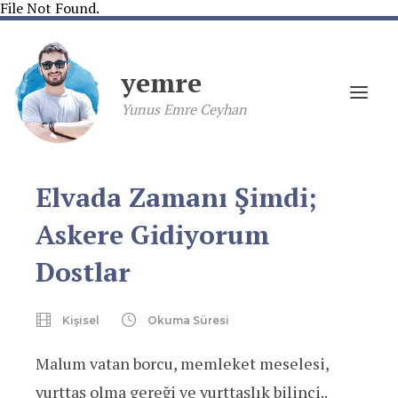
File Not Found.
yemre
Yunus Emre Ceyhan
Elvada Zamanı Şimdi;
Askere Gidiyorum
Dostlar
Kişisel
Okuma Süresi
Malum vatan borcu, memleket meselesi,
yurttaş olma gereği ve yurttaşlık bilinci..