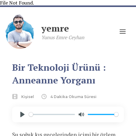
File Not Found.
yemre
Yunus Emre Ceyhan
Bir Teknoloji Ürünü :
Anneanne Yorganı
Kişisel
4 Dakika Okuma Süresi
Play
Mute
Şu soğuk kış gecelerinden içimi bir özlem