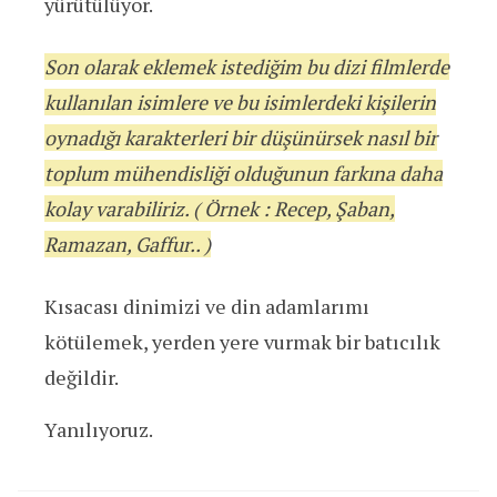
yürütülüyor.
Son olarak eklemek istediğim bu dizi filmlerde
kullanılan isimlere ve bu isimlerdeki kişilerin
oynadığı karakterleri bir düşünürsek nasıl bir
toplum mühendisliği olduğunun farkına daha
kolay varabiliriz. ( Örnek : Recep, Şaban,
Ramazan, Gaffur.. )
Kısacası dinimizi ve din adamlarımı
kötülemek, yerden yere vurmak bir batıcılık
değildir.
Yanılıyoruz.