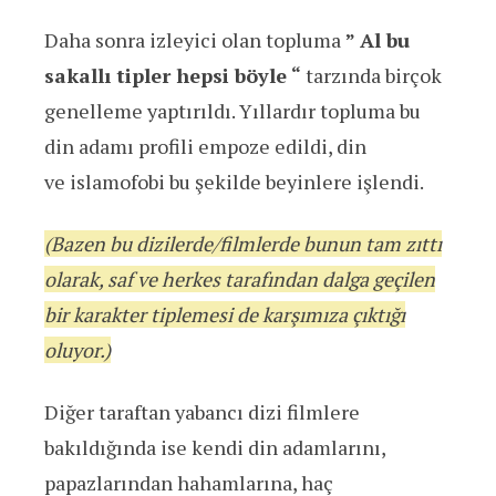
Daha sonra izleyici olan topluma
” Al bu
sakallı tipler hepsi böyle “
tarzında birçok
genelleme yaptırıldı. Yıllardır topluma bu
din adamı profili empoze edildi, din
ve islamofobi bu şekilde beyinlere işlendi.
(Bazen bu dizilerde/filmlerde bunun tam zıttı
olarak, saf ve herkes tarafından dalga geçilen
bir karakter tiplemesi de karşımıza çıktığı
oluyor.)
Diğer taraftan yabancı dizi filmlere
bakıldığında ise kendi din adamlarını,
papazlarından hahamlarına, haç