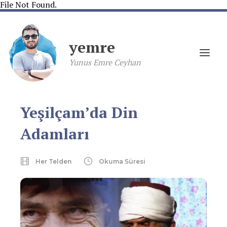
File Not Found.
yemre
Yunus Emre Ceyhan
Yeşilçam’da Din
Adamları
Her Telden
Okuma Süresi