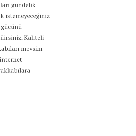
ları gündelik
ak istemeyeceğiniz
n gücünü
irsiniz. Kaliteli
abıları mevsim
internet
yakkabılara