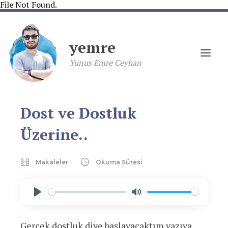
File Not Found.
yemre
Yunus Emre Ceyhan
Dost ve Dostluk
Üzerine..
Makaleler
Okuma Süresi
Play
Mute
Gerçek dostluk diye başlayacaktım yazıya